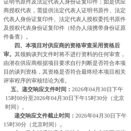
证明书原件及法定代表人身份证复印件；如是供应
商授权代表，需提供法定代表人证明书原件、法定
代表人身份证复印件、法定代表人授权委托书原件
及授权代表身份证复印件（经办人须携带身份证原
件备查）。
四、本项目对供应商的资格审查采用资格后
审。
其领购
谈判
文件时将不进行资料的任何审查，
由潜在供应商根据项目要求自行判断是否符合本项
目的
谈判
资格，其资格是否符合最终经本项目相关
评审程序的审核结论为准。
五、递交响应文件时间：
2026年
04
月
30
日
下午
15
时
00分
至
2026年
04
月
30
日
下午
15
时
30分
（北京
时间）。
递交响应文件截止时间：
2026年
04
月
30
日
下午
15
时
30分
（北京时间）。