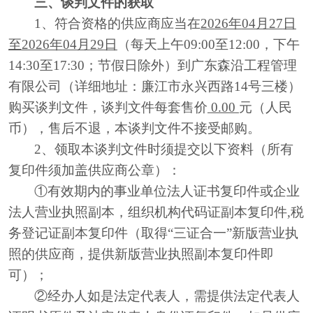
三、
谈判
文件的获取
1、符合资格的供应商应当在
2026年
04
月
27
日
至
2026年
04
月
29
日
（每天上午
09:00至12:00，下午
14:30至17:30；节假日除外）到
广东森沿工程管理
有限公司
（详细地址：
廉江市永兴西路
14号三楼
）
购买
谈判
文件，
谈判
文件每套售价
0.00
元（人民
币），售后不退，本
谈判
文件不接受邮购。
2、领取本
谈判
文件时须提交以下资料（所有
复印件须加盖供应商公章）：
①有效期内的事业单位法人证书复印件或企业
法人营业执照副本，组织机构代码证副本复印件,税
务登记证副本复印件（取得“三证合一”新版营业执
照的供应商，提供新版营业执照副本复印件即
可）；
②经办人如是法定代表人，需提供法定代表人