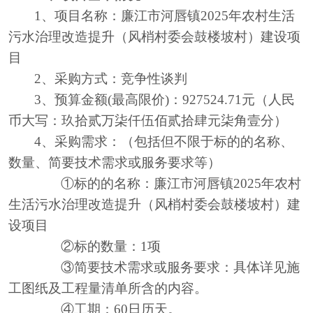
1、项目名称：
廉江市河唇镇
2025年农村生活
污水治理改造提升（风梢村委会鼓楼坡村）建设项
目
2
、采购方式：
竞争性谈判
3
、预算金额
(
最高限价
)
：
927524.71
元（人
民
币大写：
玖拾贰万柒仟伍佰贰拾肆元柒角壹分
）
4
、采购需求：（包括但不限于标的的名称、
数量、简要技术需求或服务要求等）
①标的的名称：
廉江市河唇镇
2025年农村
生活污水治理改造提升（风梢村委会鼓楼坡村）建
设项目
②标的数量：1项
③简要技术需求或服务要求：具体详见施
工图纸及工程量清单所含的内容。
④工期：
60
日历天
。