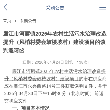
采购公告
首页
>
采购公告
廉江市河唇镇2025年农村生活污水治理改造
提升（风梢村委会鼓楼坡村）建设项目的谈
判邀请函
(日期：2026年04月24日 浏览：138次)
廉江市河唇镇
2025年农村生活污水治理改造提
升（风梢村委会鼓楼坡村）建设项目
的潜在供应商
应在
廉江市永兴西路
14号三楼
获取
谈判
文件，并于
2026年
04
月
30
日
下
午
15
时
30分
（北京时间）前递
交
响应
文件。
一、项目基本情况